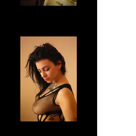
laje_lida
laje_lida