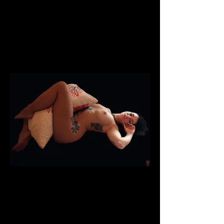
laje_lida
laje_lida