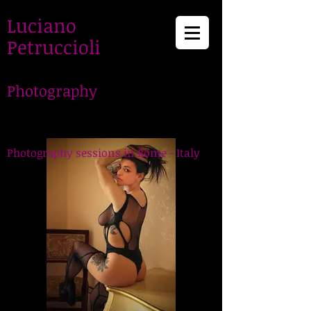
Luciano
Petruccioli
Photography
LucianoPetruccioli,
Photographer in Rome
Photography sessions in Rome - Italy